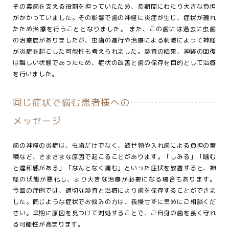
その義歯を支える役割を担っていたため、長期間にわたり大きな負担
がかかっていました。その影響で歯の神経に炎症が生じ、症状が現れ
たため治療を行うこととなりました。 また、この歯には過去に虫歯
の治療歴がありましたが、虫歯の進行や治療による刺激によって神経
が炎症を起こした可能性も考えられました。診査の結果、神経の回復
は難しい状態であったため、症状の改善と歯の保存を目的として治療
を行いました。
同じ症状で悩む患者様への
メッセージ
歯の神経の炎症は、虫歯だけでなく、被せ物や入れ歯による負担の蓄
積など、さまざまな原因で起こることがあります。「しみる」「噛む
と違和感がある」「なんとなく痛む」といった症状を放置すると、神
経の状態が悪化し、より大きな治療が必要になる場合もあります。
今回の症例では、適切な診査と治療により歯を保存することができま
した。同じような症状でお悩みの方は、我慢せずに早めにご相談くだ
さい。早期に原因を見つけて対処することで、ご自身の歯を長く守れ
る可能性が高まります。